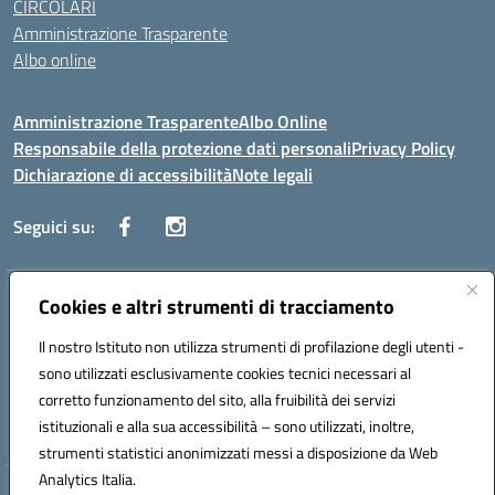
CIRCOLARI
Amministrazione Trasparente
Albo online
Amministrazione Trasparente
Albo Online
Responsabile della protezione dati personali
Privacy Policy
Dichiarazione di accessibilità
Note legali
Seguici su:
Indirizzo:
Cookies e altri strumenti di tracciamento
Corso Vittorio Emanuele, 27 90133 - Palermo
Centralino:
+39091585089
Email:
pais03600r@istruzione.it
Il nostro Istituto non utilizza strumenti di profilazione degli utenti -
Posta elettronica certificata (PEC):
pais03600r@pec.istruzione.it
sono utilizzati esclusivamente cookies tecnici necessari al
Codice fiscale: 97308550827
corretto funzionamento del sito, alla fruibilità dei servizi
Codice meccanografico:
PAIS03600R
istituzionali e alla sua accessibilità – sono utilizzati, inoltre,
strumenti statistici anonimizzati messi a disposizione da Web
Analytics Italia.