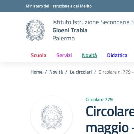
Vai ai contenuti
Vai al menu di navigazione
Vai al footer
Ministero dell'Istruzione e del Merito
Istituto Istruzione Secondaria 
Gioeni Trabia
Palermo
Scuola
Servizi
Novità
Didattica
Home
Novità
Le circolari
Circolare n. 779 
Circolare 779
Circolar
maggio –