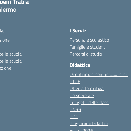
oeni Trabia
alermo
Visita la pagina iniziale della scuola
la
I Servizi
zione
Personale scolastico
Famiglie e studenti
della scuola
Percorsi di studio
della scuola
Didattica
azione
Orientiamoci con un……… click
PTOF
Offerta formativa
Corso Serale
I progetti delle classi
PNRR
POC
Programmi Didattici
Esami 2026