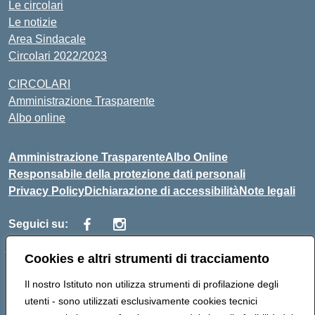
Le circolari
Le notizie
Area Sindacale
Circolari 2022/2023
CIRCOLARI
Amministrazione Trasparente
Albo online
Amministrazione Trasparente
Albo Online
Responsabile della protezione dati personali
Privacy Policy
Dichiarazione di accessibilità
Note legali
Seguici su:
Cookies e altri strumenti di tracciamento
Indirizzo:
Corso Vittorio Emanuele, 27 90133 - Palermo
Il nostro Istituto non utilizza strumenti di profilazione degli
Centralino:
+39091585089
Email:
pais03600r@istruzione.it
utenti - sono utilizzati esclusivamente cookies tecnici
Posta elettronica certificata (PEC):
pais03600r@pec.istruzione.it