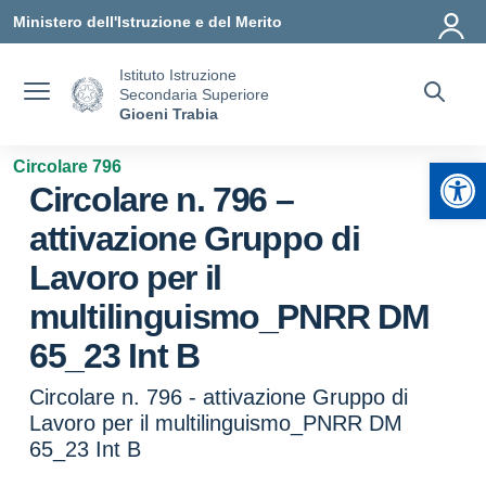
Vai ai contenuti
Vai al menu di navigazione
Vai al footer
Ministero dell'Istruzione e del Merito
Istituto Istruzione
Secondaria Superiore
Gioeni Trabia
Apr
Circolare 796
Circolare n. 796 –
attivazione Gruppo di
Lavoro per il
multilinguismo_PNRR DM
65_23 Int B
Circolare n. 796 - attivazione Gruppo di
Lavoro per il multilinguismo_PNRR DM
65_23 Int B