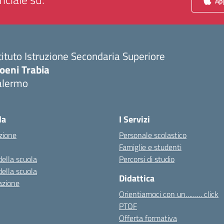
App
tituto Istruzione Secondaria Superiore
oeni Trabia
alermo
Visita la pagina iniziale della scuola
la
I Servizi
zione
Personale scolastico
Famiglie e studenti
della scuola
Percorsi di studio
della scuola
Didattica
azione
Orientiamoci con un……… click
PTOF
Offerta formativa