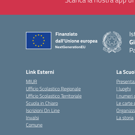
Is
Gi
P
— 
Link Esterni
La Scuo
MIUR
Presenta
Ufficio Scolastico Regionale
I luoghi
Ufficio Scolastico Territoriale
I numeri 
Scuola in Chiaro
Le carte 
Iscrizioni On Line
Organizz
Invalsi
La storia
Comune