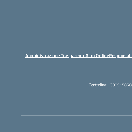
Amministrazione Trasparente
Albo Online
Responsabil
Centralino:
+390915850