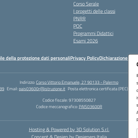
Corso Serale
I progetti delle classi
PNRR
POC
Programmi Didattici
Esami 2026
e della protezione dati personali
Privacy Policy
Dichiarazione di ac
Indirizzo:
Corso Vittorio Emanuele, 27 90133 - Palermo
89
Email:
pais03600r@istruzione.it
Posta elettronica certificata (PEC):
pais
Codice fiscale: 97308550827
Codice meccanografico:
PAIS03600R
Hosting & Powered by 3D Solution S.r.l.
Concept & Design by Designers Italia