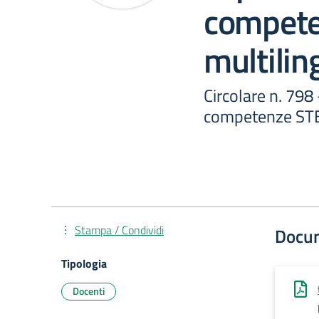
compete
multilin
Circolare n. 798
competenze STEM
Stampa / Condividi
Docu
Tipologia
Docenti