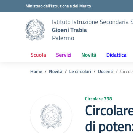
Vai ai contenuti
Vai al menu di navigazione
Vai al footer
Ministero dell'Istruzione e del Merito
Istituto Istruzione Secondaria 
Gioeni Trabia
Palermo
Scuola
Servizi
Novità
Didattica
Home
Novità
Le circolari
Docenti
Circol
Circolare 798
Circolar
di poten