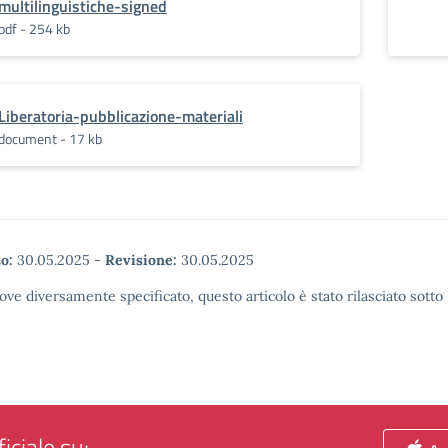
multilinguistiche-signed
pdf - 254 kb
Liberatoria-pubblicazione-materiali
document - 17 kb
o:
30.05.2025
-
Revisione:
30.05.2025
ove diversamente specificato, questo articolo è stato rilasciato sott
iciale su: