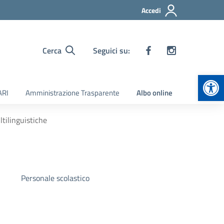
Accedi
Cerca
Seguici su:
Apr
ARI
Amministrazione Trasparente
Albo online
tilinguistiche
Personale scolastico