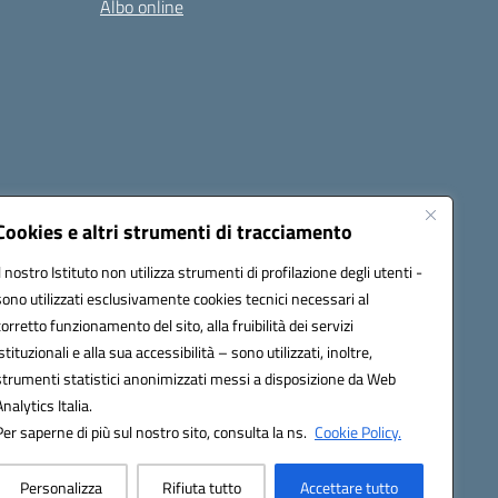
Albo online
cessibilità
Note legali
Seguici su:
Cookies e altri strumenti di tracciamento
Il nostro Istituto non utilizza strumenti di profilazione degli utenti -
sono utilizzati esclusivamente cookies tecnici necessari al
03600r@pec.istruzione.it
corretto funzionamento del sito, alla fruibilità dei servizi
istituzionali e alla sua accessibilità – sono utilizzati, inoltre,
strumenti statistici anonimizzati messi a disposizione da Web
Analytics Italia.
Per saperne di più sul nostro sito, consulta la ns.
Cookie Policy.
Personalizza
Rifiuta tutto
Accettare tutto