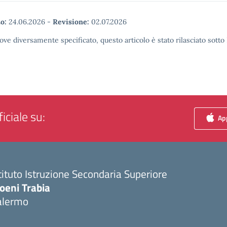
o:
24.06.2026
-
Revisione:
02.07.2026
ove diversamente specificato, questo articolo è stato rilasciato sott
iciale su:
App
tituto Istruzione Secondaria Superiore
oeni Trabia
alermo
Visita la pagina iniziale della scuola