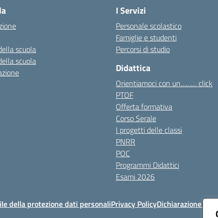
la
I Servizi
zione
Personale scolastico
Famiglie e studenti
della scuola
Percorsi di studio
della scuola
Didattica
azione
Orientiamoci con un……… click
PTOF
Offerta formativa
Corso Serale
I progetti delle classi
PNRR
POC
Programmi Didattici
Esami 2026
e della protezione dati personali
Privacy Policy
Dichiarazione di ac