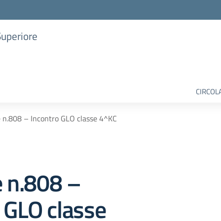
Superiore
CIRCOL
e n.808 – Incontro GLO classe 4^KC
e n.808 –
 GLO classe