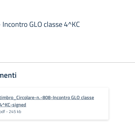
 - Incontro GLO classe 4^KC
menti
timbro_Circolare-n.-808-Incontro GLO classe
4^KC-signed
pdf - 245 kb