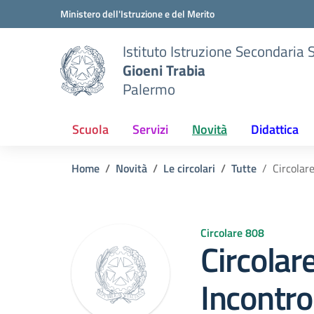
Vai ai contenuti
Vai al menu di navigazione
Vai al footer
Ministero dell'Istruzione e del Merito
Istituto Istruzione Secondaria 
Gioeni Trabia
Palermo
Scuola
Servizi
Novità
Didattica
Home
Novità
Le circolari
Tutte
Circolar
Circolare 808
Circolar
Incontro