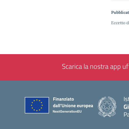
Pubblicat
Eccetto d
Scarica la nostra app uff
Is
Gi
P
— 