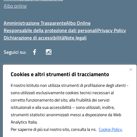
Albo online
Amministrazione Trasparente
Albo Online
Responsabile della protezione dati personali
Privacy Policy
Dichiarazione di accessibilità
Note legali
Seguici su:
Indirizzo:
Cookies e altri strumenti di tracciamento
Corso Vittorio Emanuele, 27 90133 - Palermo
Centralino:
+39091585089
Email:
pais03600r@istruzione.it
Il nostro Istituto non utilizza strumenti di profilazione degli utenti -
Posta elettronica certificata (PEC):
pais03600r@pec.istruzione.it
sono utilizzati esclusivamente cookies tecnici necessari al
Codice fiscale: 97308550827
corretto funzionamento del sito, alla fruibilità dei servizi
Codice meccanografico:
PAIS03600R
istituzionali e alla sua accessibilità – sono utilizzati, inoltre,
strumenti statistici anonimizzati messi a disposizione da Web
Analytics Italia.
Hosting & Powered by 3D Solution S.r.l.
Per saperne di più sul nostro sito, consulta la ns.
Cookie Policy.
Concept & Design by Designers Italia