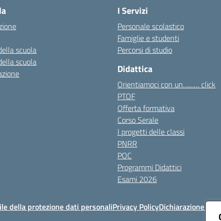
la
I Servizi
zione
Personale scolastico
Famiglie e studenti
della scuola
Percorsi di studio
della scuola
Didattica
azione
Orientiamoci con un……… click
PTOF
Offerta formativa
Corso Serale
I progetti delle classi
PNRR
POC
Programmi Didattici
Esami 2026
e della protezione dati personali
Privacy Policy
Dichiarazione di ac