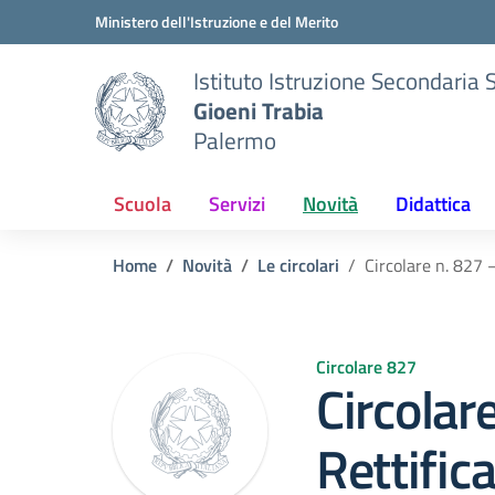
Vai ai contenuti
Vai al menu di navigazione
Vai al footer
Ministero dell'Istruzione e del Merito
Istituto Istruzione Secondaria 
Gioeni Trabia
Palermo
Scuola
Servizi
Novità
Didattica
Home
Novità
Le circolari
Circolare n. 827 
Circolare 827
Circolar
Rettific