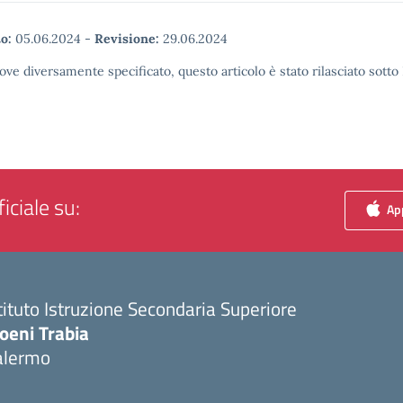
o:
05.06.2024
-
Revisione:
29.06.2024
ove diversamente specificato, questo articolo è stato rilasciato sott
iciale su:
App
tituto Istruzione Secondaria Superiore
oeni Trabia
alermo
Visita la pagina iniziale della scuola