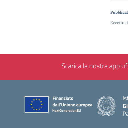
Pubblicat
Eccetto d
Scarica la nostra app uff
Is
Gi
P
— 