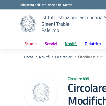
Vai ai contenuti
Vai al menu di navigazione
Vai al footer
Ministero dell'Istruzione e del Merito
Istituto Istruzione Secondaria 
Gioeni Trabia
Palermo
Scuola
Servizi
Novità
Didattica
Home
Novità
Le circolari
Circolare n. 835 
Circolare 835
Circolar
Modific