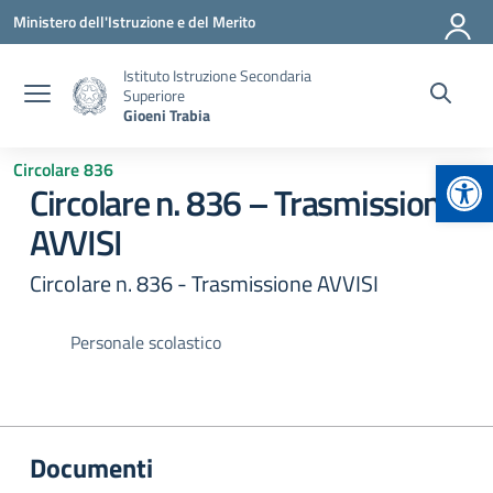
Vai ai contenuti
Vai al menu di navigazione
Vai al footer
Ministero dell'Istruzione e del Merito
Istituto Istruzione Secondaria
Superiore
Gioeni Trabia
Apr
Circolare 836
Circolare n. 836 – Trasmissione
AVVISI
Circolare n. 836 - Trasmissione AVVISI
Personale scolastico
Documenti