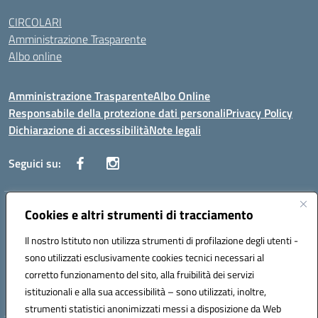
CIRCOLARI
Amministrazione Trasparente
Albo online
Amministrazione Trasparente
Albo Online
Responsabile della protezione dati personali
Privacy Policy
Dichiarazione di accessibilità
Note legali
Seguici su:
Indirizzo:
Cookies e altri strumenti di tracciamento
Corso Vittorio Emanuele, 27 90133 - Palermo
Centralino:
+39091585089
Email:
pais03600r@istruzione.it
Il nostro Istituto non utilizza strumenti di profilazione degli utenti -
Posta elettronica certificata (PEC):
pais03600r@pec.istruzione.it
sono utilizzati esclusivamente cookies tecnici necessari al
Codice fiscale: 97308550827
corretto funzionamento del sito, alla fruibilità dei servizi
Codice meccanografico:
PAIS03600R
istituzionali e alla sua accessibilità – sono utilizzati, inoltre,
strumenti statistici anonimizzati messi a disposizione da Web