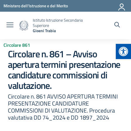
Vai ai contenuti
Vai al menu di navigazione
Vai al footer
Ministero dell'Istruzione e del Merito
Istituto Istruzione Secondaria
Superiore
Gioeni Trabia
Apr
Circolare 861
Circolare n. 861 – Avviso
apertura termini presentazione
candidature commissioni di
valutazione.
Circolare n. 861 AVVISO APERTURA TERMINI
PRESENTAZIONE CANDIDATURE
COMMISSIONI DI VALUTAZIONE. Procedura
valutativa DD 74_2024 e DD 1897_2024