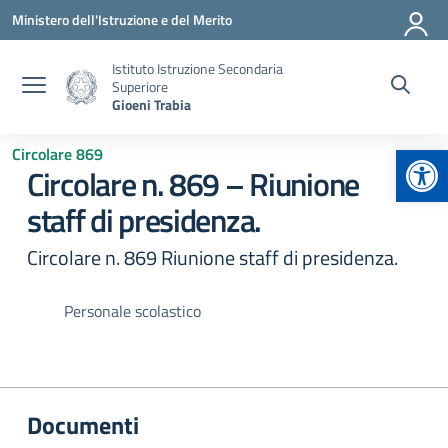
Vai ai contenuti
Vai al menu di navigazione
Vai al footer
Ministero dell'Istruzione e del Merito
Istituto Istruzione Secondaria
Superiore
Gioeni Trabia
Apr
Circolare 869
Circolare n. 869 – Riunione
staff di presidenza.
Circolare n. 869 Riunione staff di presidenza.
Personale scolastico
Documenti