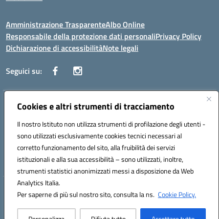
Amministrazione Trasparente
Albo Online
Responsabile della protezione dati personali
Privacy Policy
Dichiarazione di accessibilità
Note legali
Seguici su:
Indirizzo:
Cookies e altri strumenti di tracciamento
Corso Vittorio Emanuele, 27 90133 - Palermo
Centralino:
+39091585089
Email:
pais03600r@istruzione.it
Il nostro Istituto non utilizza strumenti di profilazione degli utenti -
Posta elettronica certificata (PEC):
pais03600r@pec.istruzione.it
sono utilizzati esclusivamente cookies tecnici necessari al
Codice fiscale: 97308550827
corretto funzionamento del sito, alla fruibilità dei servizi
Codice meccanografico:
PAIS03600R
istituzionali e alla sua accessibilità – sono utilizzati, inoltre,
strumenti statistici anonimizzati messi a disposizione da Web
Analytics Italia.
Hosting & Powered by 3D Solution S.r.l.
Per saperne di più sul nostro sito, consulta la ns.
Cookie Policy.
Concept & Design by Designers Italia
Personalizza
Rifiuta tutto
Accettare tutto