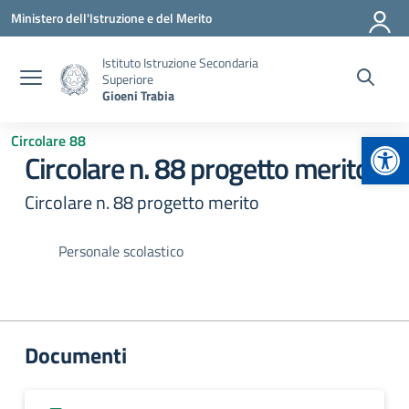
Vai ai contenuti
Vai al menu di navigazione
Vai al footer
Ministero dell'Istruzione e del Merito
Istituto Istruzione Secondaria
Superiore
Gioeni Trabia
Apr
Circolare 88
Circolare n. 88 progetto merito
Circolare n. 88 progetto merito
Personale scolastico
Documenti