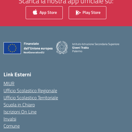
Scarica la nostra app ufficiale su:
App Store
Play Store
Istituto Istruzione Secondaria Superiore
Gioeni Trabia
Palermo
— Visita la pagina iniziale della scuola
Link Esterni
MIUR
Ufficio Scolastico Regionale
Ufficio Scolastico Territoriale
Scuola in Chiaro
Iscrizioni On Line
Invalsi
Comune