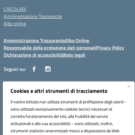
CIRCOLARI
Amministrazione Trasparente
Albo online
Amministrazione Trasparente
Albo Online
Responsabile della protezione dati personali
Privacy Policy
Dichiarazione di accessibilità
Note legali
Seguici su:
Indirizzo:
Cookies e altri strumenti di tracciamento
Corso Vittorio Emanuele, 27 90133 - Palermo
Centralino:
+39091585089
Email:
pais03600r@istruzione.it
Il nostro Istituto non utilizza strumenti di profilazione degli utenti -
Posta elettronica certificata (PEC):
pais03600r@pec.istruzione.it
sono utilizzati esclusivamente cookies tecnici necessari al
Codice fiscale: 97308550827
corretto funzionamento del sito, alla fruibilità dei servizi
Codice meccanografico:
PAIS03600R
istituzionali e alla sua accessibilità – sono utilizzati, inoltre,
strumenti statistici anonimizzati messi a disposizione da Web