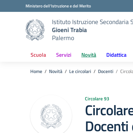
Vai ai contenuti
Vai al menu di navigazione
Vai al footer
Ministero dell'Istruzione e del Merito
Istituto Istruzione Secondaria 
Gioeni Trabia
Palermo
Scuola
Servizi
Novità
Didattica
Home
Novità
Le circolari
Docenti
Circol
Circolare 93
Circolar
Docenti 