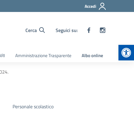
Accedi
Cerca
Seguici su:
Apr
ARI
Amministrazione Trasparente
Albo online
2024.
Personale scolastico