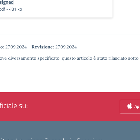
signed
pdf - 481 kb
o:
27.09.2024
-
Revisione:
27.09.2024
ove diversamente specificato, questo articolo è stato rilasciato sott
iciale su:
App