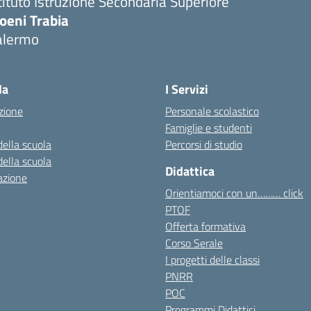
tituto Istruzione Secondaria Superiore
oeni Trabia
alermo
Visita la pagina iniziale della scuola
la
I Servizi
zione
Personale scolastico
Famiglie e studenti
della scuola
Percorsi di studio
della scuola
Didattica
azione
Orientiamoci con un……… click
PTOF
Offerta formativa
Corso Serale
I progetti delle classi
PNRR
POC
Programmi Didattici