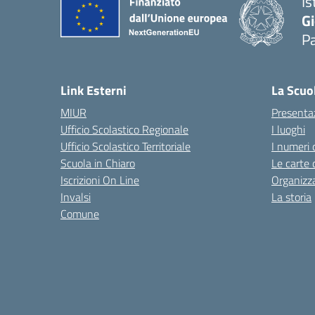
Is
Gi
P
— 
Link Esterni
La Scuo
MIUR
Presenta
Ufficio Scolastico Regionale
I luoghi
Ufficio Scolastico Territoriale
I numeri 
Scuola in Chiaro
Le carte 
Iscrizioni On Line
Organizz
Invalsi
La storia
Comune