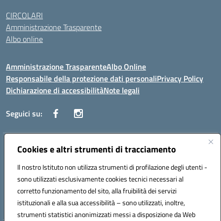
CIRCOLARI
Amministrazione Trasparente
Albo online
Amministrazione Trasparente
Albo Online
Responsabile della protezione dati personali
Privacy Policy
Dichiarazione di accessibilità
Note legali
Seguici su:
Indirizzo:
Cookies e altri strumenti di tracciamento
Corso Vittorio Emanuele, 27 90133 - Palermo
Centralino:
+39091585089
Email:
pais03600r@istruzione.it
Il nostro Istituto non utilizza strumenti di profilazione degli utenti -
Posta elettronica certificata (PEC):
pais03600r@pec.istruzione.it
sono utilizzati esclusivamente cookies tecnici necessari al
Codice fiscale: 97308550827
corretto funzionamento del sito, alla fruibilità dei servizi
Codice meccanografico:
PAIS03600R
istituzionali e alla sua accessibilità – sono utilizzati, inoltre,
strumenti statistici anonimizzati messi a disposizione da Web