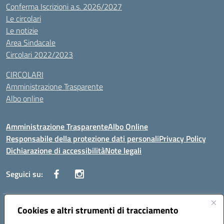
Conferma Iscrizioni a.s. 2026/2027
Le circolari
Le notizie
Area Sindacale
Circolari 2022/2023
CIRCOLARI
Amministrazione Trasparente
Albo online
Amministrazione Trasparente
Albo Online
Responsabile della protezione dati personali
Privacy Policy
Dichiarazione di accessibilità
Note legali
Seguici su:
Indirizzo:
Cookies e altri strumenti di tracciamento
Corso Vittorio Emanuele, 27 90133 - Palermo
Centralino:
+39091585089
Email:
pais03600r@istruzione.it