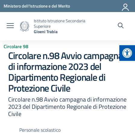
Vai ai contenuti
Vai al menu di navigazione
Vai al footer
Ministero dell'Istruzione e del Merito
Istituto Istruzione Secondaria
Superiore
Gioeni Trabia
Apr
Circolare 98
Circolare n.98 Avvio campagna
di informazione 2023 del
Dipartimento Regionale di
Protezione Civile
Circolare n.98 Avvio campagna di informazione
2023 del Dipartimento Regionale di Protezione
Civile
Personale scolastico