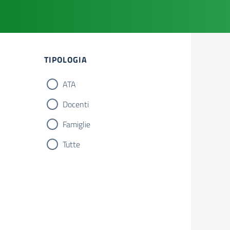
Filtri
TIPOLOGIA
ATA
Docenti
Famiglie
Tutte