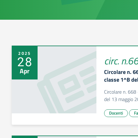
2025
28
circ. n.6
Apr
Circolare n. 6
classe 1^B de
Circolare n. 668 
del 13 maggio 
Docenti
Fa