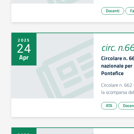
Docenti
Fa
2025
24
circ. n.6
Apr
Circolare n. 
nazionale pe
Pontefice
Circolare n. 662
la scomparsa de
ATA
Docen