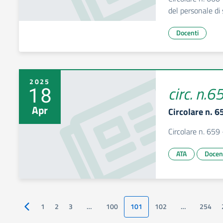
del personale di
Docenti
2025
18
circ. n.6
Apr
Circolare n. 
Circolare n. 659
ATA
Docen
1
2
3
…
100
101
102
…
254
Pagina precedente