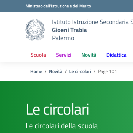
Vai ai contenuti
Vai al menu di navigazione
Vai al footer
Ministero dell'Istruzione e del Merito
Istituto Istruzione Secondaria 
Gioeni Trabia
Palermo
Scuola
Servizi
Novità
Didattica
Home
Novità
Le circolari
Page 101
Le circolari
Le circolari della scuola