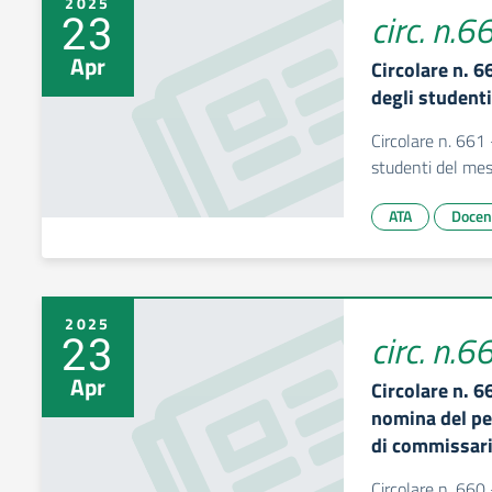
2025
23
circ. n.6
Apr
Circolare n. 
degli studenti
Circolare n. 661 
studenti del mes
ATA
Docen
2025
23
circ. n.6
Apr
Circolare n. 6
nomina del pe
di commissar
Circolare n. 660