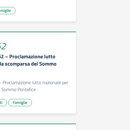
miglie
62
662 – Proclamazione lutto
r la scomparsa del Sommo
 - Proclamazione lutto nazionale per
l Sommo Pontefice
ti
Famiglie