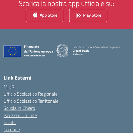
Scarica la nostra app ufficiale su:
App Store
Play Store
Istituto Istruzione Secondaria Superiore
Gioeni Trabia
Palermo
— Visita la pagina iniziale della scuola
Link Esterni
MIUR
Ufficio Scolastico Regionale
Ufficio Scolastico Territoriale
Scuola in Chiaro
Iscrizioni On Line
Invalsi
Comune