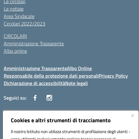
Le circolari
Le notizie
Area Sindacale
Circolari 2022/2023
CIRCOLARI
Amministrazione Trasparente
Albo online
Amministrazione Trasparente
Albo Online
Responsabile della protezione dati personali
Privacy Policy
Dichiarazione di accessibilità
Note legali
Seguici su:
Indirizzo:
Cookies e altri strumenti di tracciamento
Corso Vittorio Emanuele, 27 90133 - Palermo
Centralino:
+39091585089
Email:
pais03600r@istruzione.it
Il nostro Istituto non utilizza strumenti di profilazione degli utenti -
Posta elettronica certificata (PEC):
pais03600r@pec.istruzione.it
sono utilizzati esclusivamente cookies tecnici necessari al