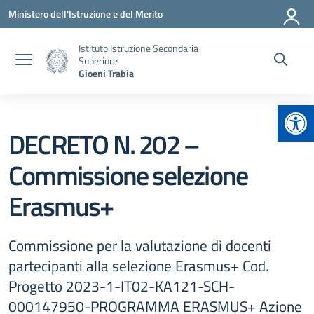
Vai ai contenuti
Vai al menu di navigazione
Vai al footer
Ministero dell'Istruzione e del Merito
Istituto Istruzione Secondaria
Superiore
Gioeni Trabia
Apr
DECRETO N. 202 –
Commissione selezione
Erasmus+
Commissione per la valutazione di docenti
partecipanti alla selezione Erasmus+ Cod.
Progetto 2023-1-IT02-KA121-SCH-
000147950-PROGRAMMA ERASMUS+ Azione