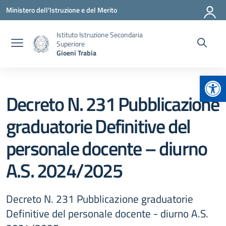
Vai ai contenuti
Vai al menu di navigazione
Vai al footer
Ministero dell'Istruzione e del Merito
Istituto Istruzione Secondaria
Superiore
Gioeni Trabia
Apr
Decreto N. 231 Pubblicazione
graduatorie Definitive del
personale docente – diurno
A.S. 2024/2025
Decreto N. 231 Pubblicazione graduatorie
Definitive del personale docente - diurno A.S.