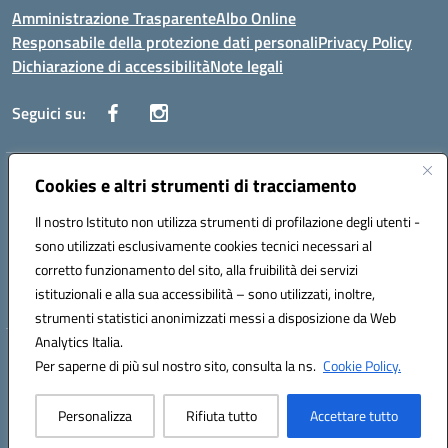
Amministrazione Trasparente
Albo Online
Responsabile della protezione dati personali
Privacy Policy
Dichiarazione di accessibilità
Note legali
Seguici su:
Indirizzo:
Cookies e altri strumenti di tracciamento
Corso Vittorio Emanuele, 27 90133 - Palermo
Centralino:
+39091585089
Email:
pais03600r@istruzione.it
Il nostro Istituto non utilizza strumenti di profilazione degli utenti -
Posta elettronica certificata (PEC):
pais03600r@pec.istruzione.it
sono utilizzati esclusivamente cookies tecnici necessari al
Codice fiscale: 97308550827
corretto funzionamento del sito, alla fruibilità dei servizi
Codice meccanografico:
PAIS03600R
istituzionali e alla sua accessibilità – sono utilizzati, inoltre,
strumenti statistici anonimizzati messi a disposizione da Web
Analytics Italia.
Hosting & Powered by 3D Solution S.r.l.
Per saperne di più sul nostro sito, consulta la ns.
Cookie Policy.
Concept & Design by Designers Italia
Personalizza
Rifiuta tutto
Accettare tutto