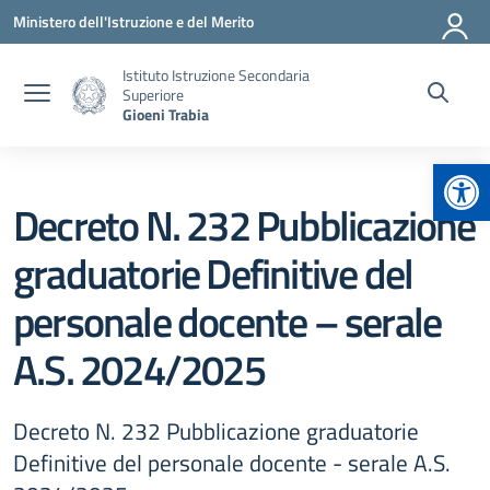
Vai ai contenuti
Vai al menu di navigazione
Vai al footer
Ministero dell'Istruzione e del Merito
Istituto Istruzione Secondaria
Superiore
Gioeni Trabia
Apr
Decreto N. 232 Pubblicazione
graduatorie Definitive del
personale docente – serale
A.S. 2024/2025
Decreto N. 232 Pubblicazione graduatorie
Definitive del personale docente - serale A.S.