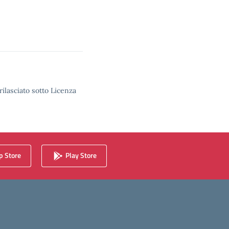
rilasciato sotto Licenza
 Store
Play Store