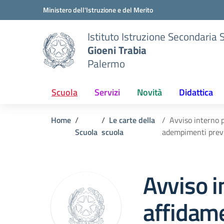
Vai ai contenuti
Vai al menu di navigazione
Vai al footer
Ministero dell'Istruzione e del Merito
Istituto Istruzione Secondaria 
Gioeni Trabia
Palermo
Scuola
Servizi
Novità
Didattica
Home
Le carte della
Avviso interno p
Scuola
scuola
adempimenti prev
Avviso i
affidame