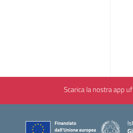
Scarica la nostra app uff
Is
Gi