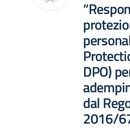
“Respons
protezio
personal
Protecti
DPO) per
adempim
dal Reg
2016/6