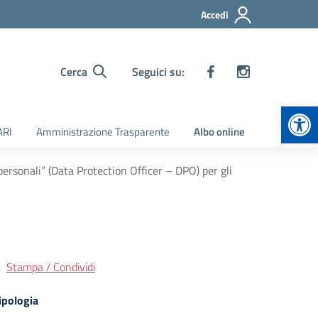
Accedi
Cerca
Seguici su:
Apr
ARI
Amministrazione Trasparente
Albo online
personali” (Data Protection Officer – DPO) per gli
Stampa / Condividi
ipologia