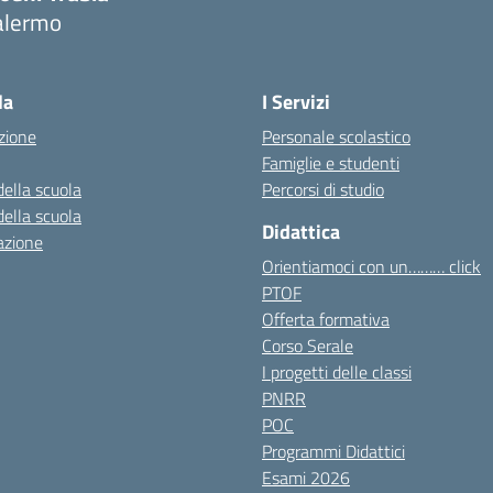
alermo
Visita la pagina iniziale della scuola
la
I Servizi
zione
Personale scolastico
Famiglie e studenti
della scuola
Percorsi di studio
della scuola
Didattica
azione
Orientiamoci con un……… click
PTOF
Offerta formativa
Corso Serale
I progetti delle classi
PNRR
POC
Programmi Didattici
Esami 2026