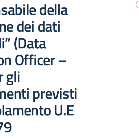
abile della
ne dei dati
i” (Data
on Officer –
 gli
enti previsti
olamento U.E
79