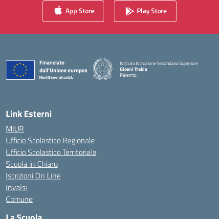
App Store
Play Store
Istituto Istruzione Secondaria Superiore
Gioeni Trabia
Palermo
— Visita la pagina iniziale della scuola
Link Esterni
MIUR
Ufficio Scolastico Regionale
Ufficio Scolastico Territoriale
Scuola in Chiaro
Iscrizioni On Line
Invalsi
Comune
La Scuola