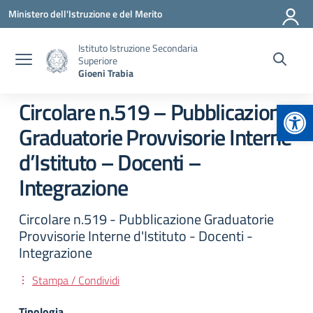
Vai ai contenuti
Vai al menu di navigazione
Vai al footer
Ministero dell'Istruzione e del Merito
Istituto Istruzione Secondaria
Superiore
Gioeni Trabia
Apr
Circolare n.519 – Pubblicazione
Graduatorie Provvisorie Interne
d’Istituto – Docenti –
Integrazione
Circolare n.519 - Pubblicazione Graduatorie
Provvisorie Interne d'Istituto - Docenti -
Integrazione
Stampa / Condividi
Tipologia