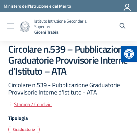
Vai ai contenuti
Vai al menu di navigazione
Vai al footer
Ministero dell'Istruzione e del Merito
Istituto Istruzione Secondaria
Superiore
Gioeni Trabia
Apr
Circolare n.539 – Pubblicazione
Graduatorie Provvisorie Interne
d’Istituto – ATA
Circolare n.539 - Pubblicazione Graduatorie
Provvisorie Interne d'Istituto - ATA
Stampa / Condividi
Tipologia
Graduatorie