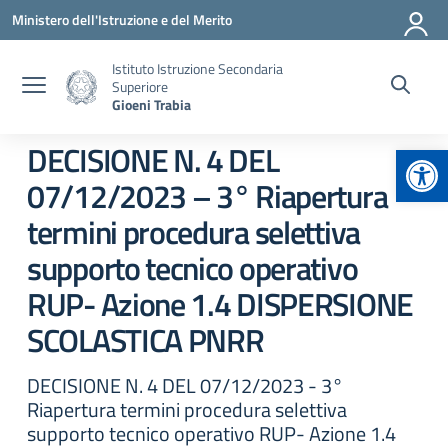
Vai ai contenuti
Vai al menu di navigazione
Vai al footer
Ministero dell'Istruzione e del Merito
Istituto Istruzione Secondaria
Superiore
Gioeni Trabia
Apr
DECISIONE N. 4 DEL
07/12/2023 – 3° Riapertura
termini procedura selettiva
supporto tecnico operativo
RUP- Azione 1.4 DISPERSIONE
SCOLASTICA PNRR
DECISIONE N. 4 DEL 07/12/2023 - 3°
Riapertura termini procedura selettiva
supporto tecnico operativo RUP- Azione 1.4