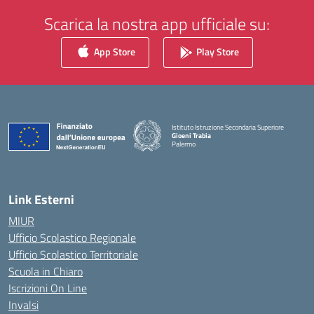
Scarica la nostra app ufficiale su:
App Store
Play Store
Istituto Istruzione Secondaria Superiore
Gioeni Trabia
Palermo
— Visita la pagina iniziale della scuola
Link Esterni
MIUR
Ufficio Scolastico Regionale
Ufficio Scolastico Territoriale
Scuola in Chiaro
Iscrizioni On Line
Invalsi