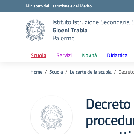
Vai ai contenuti
Vai al menu di navigazione
Vai al footer
Ministero dell'Istruzione e del Merito
Istituto Istruzione Secondaria 
Gioeni Trabia
Palermo
Scuola
Servizi
Novità
Didattica
Home
Scuola
Le carte della scuola
Decreto
Decreto 
procedur