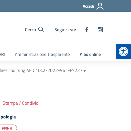
Accedi
Cerca
Seguici su:
Apr
ARI
Amministrazione Trasparente
Albo online
 1 Class cod prog M4C1I3.2-2022-961-P-22754
Stampa / Condividi
ipologia
PNRR