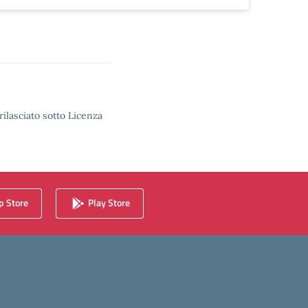
rilasciato sotto Licenza
 Store
Play Store