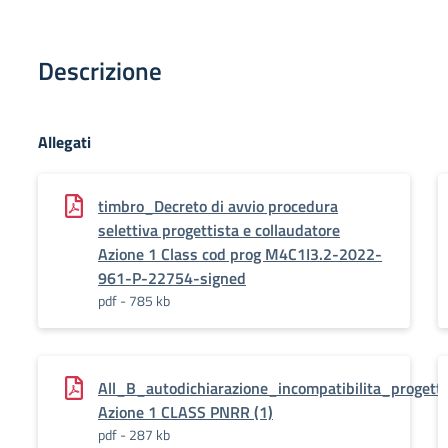
Descrizione
Allegati
timbro_Decreto di avvio procedura
selettiva progettista e collaudatore
Azione 1 Class cod prog M4C1I3.2-2022-
961-P-22754-signed
pdf - 785 kb
All_B_autodichiarazione_incompatibilita_progetti
Azione 1 CLASS PNRR (1)
pdf - 287 kb