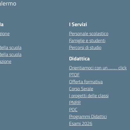
alermo
Visita la pagina iniziale della scuola
la
I Servizi
zione
Personale scolastico
Famiglie e studenti
della scuola
Percorsi di studio
della scuola
Didattica
azione
Orientiamoci con un……… click
PTOF
Offerta formativa
Corso Serale
I progetti delle classi
PNRR
POC
Programmi Didattici
Esami 2026