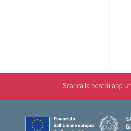
Scarica la nostra app uff
Is
Gi