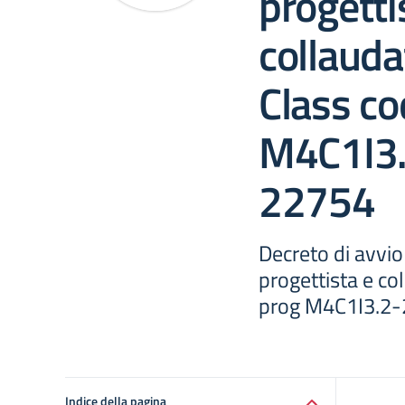
progetti
collauda
Class co
M4C1I3
22754
Decreto di avvio
progettista e co
prog M4C1I3.2
Indice della pagina