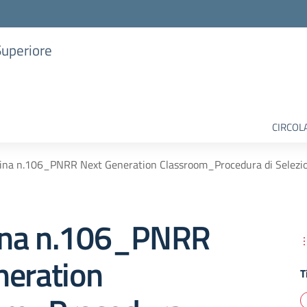
Superiore
CIRCOL
na n.106_PNRR Next Generation Classroom_Procedura di Selezion
ina n.106_PNRR
neration
T