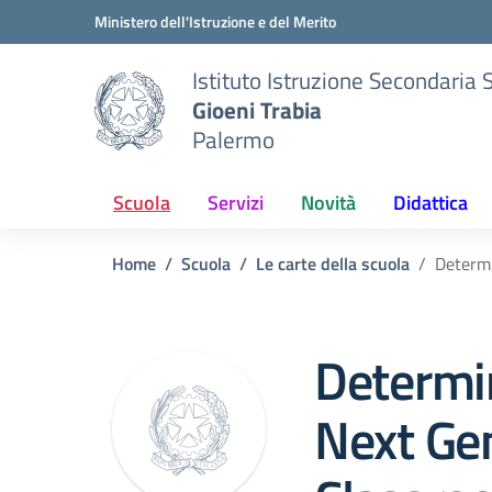
Vai ai contenuti
Vai al menu di navigazione
Vai al footer
Ministero dell'Istruzione e del Merito
Istituto Istruzione Secondaria 
Gioeni Trabia
Palermo
Scuola
Servizi
Novità
Didattica
Home
Scuola
Le carte della scuola
Determi
Determ
Next Ge