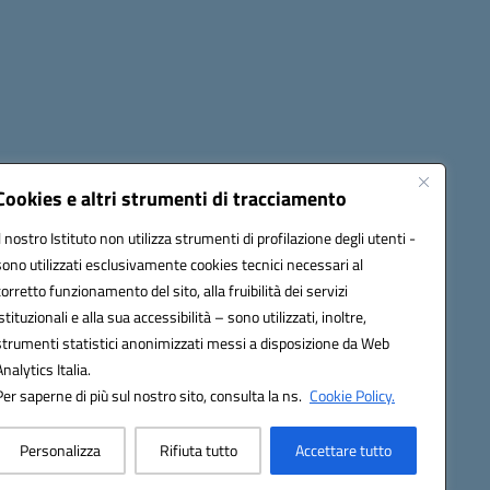
cessibilità
Note legali
Seguici su:
Cookies e altri strumenti di tracciamento
Il nostro Istituto non utilizza strumenti di profilazione degli utenti -
sono utilizzati esclusivamente cookies tecnici necessari al
03600r@pec.istruzione.it
corretto funzionamento del sito, alla fruibilità dei servizi
istituzionali e alla sua accessibilità – sono utilizzati, inoltre,
strumenti statistici anonimizzati messi a disposizione da Web
Analytics Italia.
Per saperne di più sul nostro sito, consulta la ns.
Cookie Policy.
Personalizza
Rifiuta tutto
Accettare tutto