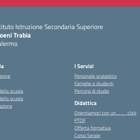
tituto Istruzione Secondaria Superiore
oeni Trabia
alermo
Visita la pagina iniziale della scuola
la
I Servizi
zione
Personale scolastico
Famiglie e studenti
della scuola
Percorsi di studio
della scuola
Didattica
azione
Orientiamoci con un……… click
PTOF
Offerta formativa
Corso Serale