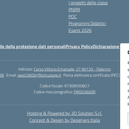
I progetti delle classi
PNRR
POC
Programmi Didattici
Esami 2026
e della protezione dati personali
Privacy Policy
Dichiarazione di ac
Indirizzo:
Corso Vittorio Emanuele, 27 90133 - Palermo
89
Email:
pais03600r@istruzione.it
Posta elettronica certificata (PEC):
pais
Codice fiscale: 97308550827
Codice meccanografico:
PAIS03600R
Hosting & Powered by 3D Solution S.r.l.
Concept & Design by Designers Italia