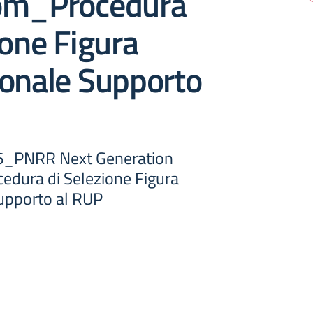
om_Procedura
ione Figura
ionale Supporto
6_PNRR Next Generation
dura di Selezione Figura
upporto al RUP