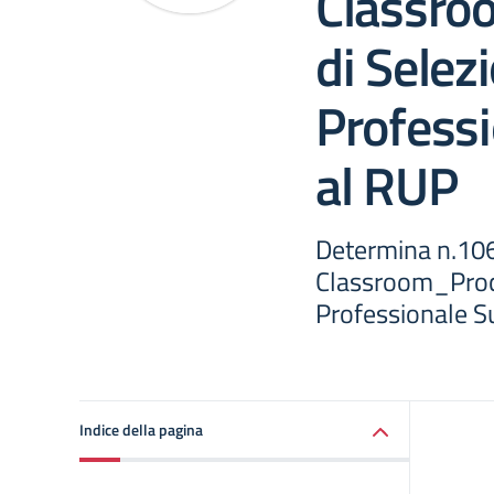
Classro
di Selez
Profess
al RUP
Determina n.10
Classroom_Proce
Professionale S
Indice della pagina