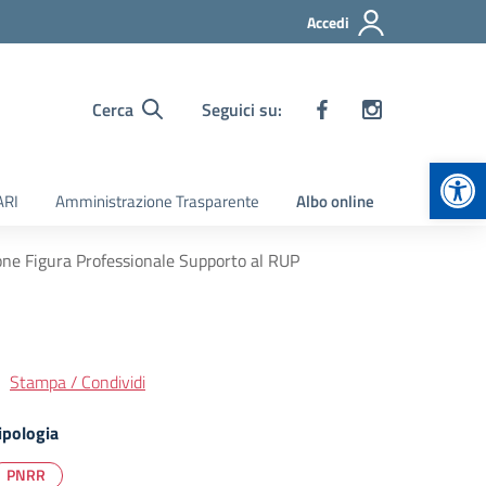
Accedi
Cerca
Seguici su:
Apr
ARI
Amministrazione Trasparente
Albo online
e Figura Professionale Supporto al RUP
Stampa / Condividi
ipologia
PNRR