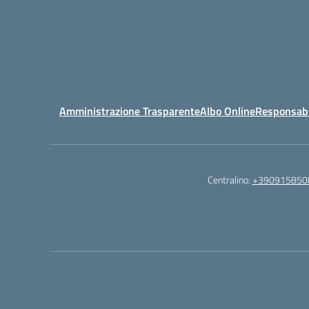
Amministrazione Trasparente
Albo Online
Responsabil
Centralino:
+390915850