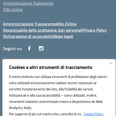
Amministrazione Trasparente
Albo online
Amministrazione Trasparente
Albo Online
Responsabile della protezione dati personali
Privacy Policy
Dichiarazione di accessibilità
Note legali
Seguici su:
Indirizzo:
Cookies e altri strumenti di tracciamento
Corso Vittorio Emanuele, 27 90133 - Palermo
Centralino:
+39091585089
Email:
pais03600r@istruzione.it
Il nostro Istituto non utilizza strumenti di profilazione degli utenti -
Posta elettronica certificata (PEC):
pais03600r@pec.istruzione.it
sono utilizzati esclusivamente cookies tecnici necessari al
Codice fiscale: 97308550827
corretto funzionamento del sito, alla fruibilità dei servizi
Codice meccanografico:
PAIS03600R
istituzionali e alla sua accessibilità – sono utilizzati, inoltre,
strumenti statistici anonimizzati messi a disposizione da Web
Analytics Italia.
Hosting & Powered by 3D Solution S.r.l.
Per saperne di più sul nostro sito, consulta la ns.
Cookie Policy.