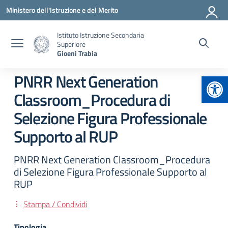
Vai ai contenuti
Vai al menu di navigazione
Vai al footer
Ministero dell'Istruzione e del Merito
Istituto Istruzione Secondaria
Superiore
Gioeni Trabia
Apr
PNRR Next Generation
Classroom_Procedura di
Selezione Figura Professionale
Supporto al RUP
PNRR Next Generation Classroom_Procedura
di Selezione Figura Professionale Supporto al
RUP
Stampa / Condividi
Tipologia