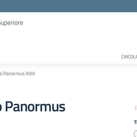
Superiore
CIRCOL
o Panormus XVIII
o Panormus
T