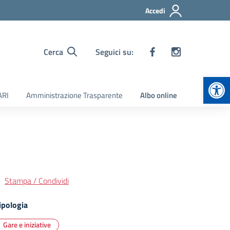
Accedi
Cerca
Seguici su:
Apr
ARI
Amministrazione Trasparente
Albo online
Stampa / Condividi
ipologia
Gare e iniziative