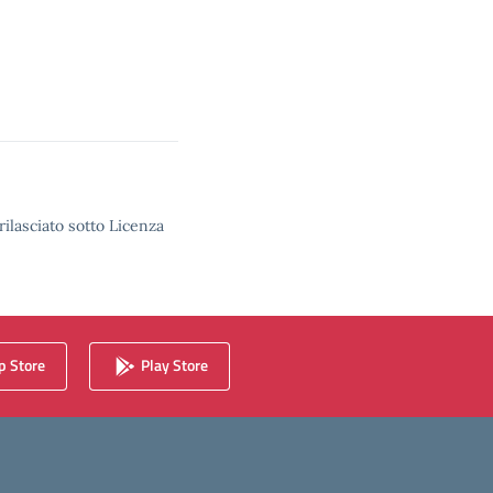
rilasciato sotto Licenza
 Store
Play Store