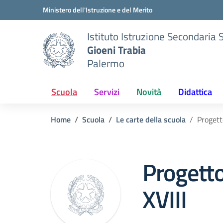
Vai ai contenuti
Vai al menu di navigazione
Vai al footer
Ministero dell'Istruzione e del Merito
Istituto Istruzione Secondaria 
Gioeni Trabia
Palermo
Scuola
Servizi
Novità
Didattica
Home
Scuola
Le carte della scuola
Progett
Progett
XVIII