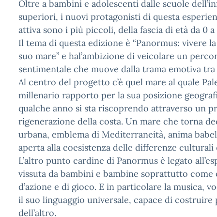
Oltre a bambini e adolescenti dalle scuole dell’in
superiori, i nuovi protagonisti di questa esperie
attiva sono i più piccoli, della fascia di età da 0 a
Il tema di questa edizione è “Panormus: vivere la 
suo mare” e hal’ambizione di veicolare un perco
sentimentale che muove dalla trama emotiva tra
Al centro del progetto c’è quel mare al quale Pa
millenario rapporto per la sua posizione geograf
qualche anno si sta riscoprendo attraverso un p
rigenerazione della costa. Un mare che torna deci
urbana, emblema di Mediterraneità, anima babeli
aperta alla coesistenza delle differenze culturali 
L’altro punto cardine di Panormus è legato all’esp
vissuta da bambini e bambine soprattutto come
d’azione e di gioco. E in particolare la musica, v
il suo linguaggio universale, capace di costruire 
dell’altro.