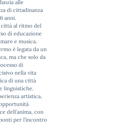
fanzia alle
nza di cittadinanza
 6 anni.
città al ritmo del
rso di educazione
 mare e musica.
lermo è legata da un
ica, ma che solo da
rocesso di
sivo nella vita
ca di una città
e linguistiche.
erienza artistica,
 opportunità
oce dell’anima, con
ponti per l’incontro