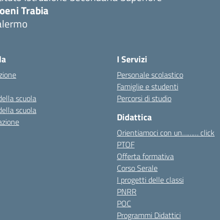
oeni Trabia
alermo
Visita la pagina iniziale della scuola
la
I Servizi
zione
Personale scolastico
Famiglie e studenti
della scuola
Percorsi di studio
della scuola
Didattica
azione
Orientiamoci con un……… click
PTOF
Offerta formativa
Corso Serale
I progetti delle classi
PNRR
POC
Programmi Didattici