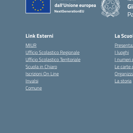
Gi
P
— 
Link Esterni
La Scuo
MIUR
Presenta
Ufficio Scolastico Regionale
I luoghi
Ufficio Scolastico Territoriale
I numeri 
Scuola in Chiaro
Le carte 
Iscrizioni On Line
Organizz
Invalsi
La storia
Comune