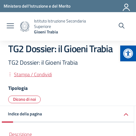
Vai ai contenuti
Vai al menu di navigazione
Vai al footer
Ministero dell'Istruzione e del Merito
Istituto Istruzione Secondaria
Superiore
Gioeni Trabia
Apr
TG2 Dossier: il Gioeni Trabia
TG2 Dossier: il Gioeni Trabia
Stampa / Condividi
Tipologia
Dicono di noi
Indice della pagina
Descrizione