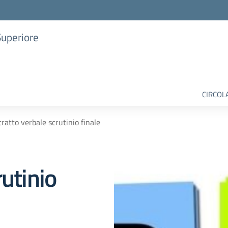
Superiore
CIRCOL
tratto verbale scrutinio finale
rutinio