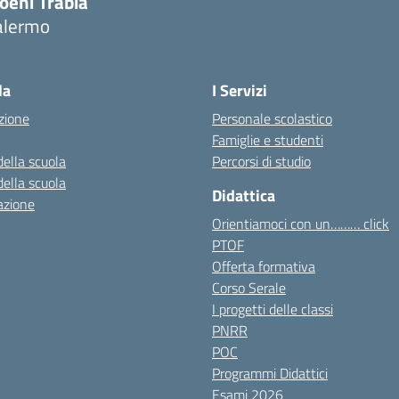
oeni Trabia
alermo
Visita la pagina iniziale della scuola
la
I Servizi
zione
Personale scolastico
Famiglie e studenti
della scuola
Percorsi di studio
della scuola
Didattica
azione
Orientiamoci con un……… click
PTOF
Offerta formativa
Corso Serale
I progetti delle classi
PNRR
POC
Programmi Didattici
Esami 2026