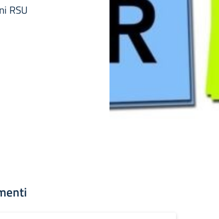
oni RSU
menti