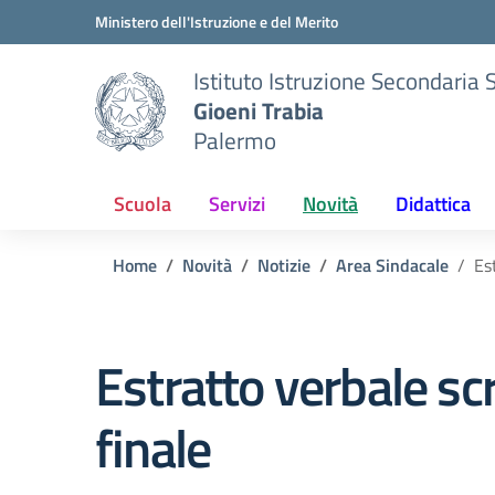
Vai ai contenuti
Vai al menu di navigazione
Vai al footer
Ministero dell'Istruzione e del Merito
Istituto Istruzione Secondaria 
Gioeni Trabia
Palermo
Scuola
Servizi
Novità
Didattica
Home
Novità
Notizie
Area Sindacale
Es
Estratto verbale sc
finale