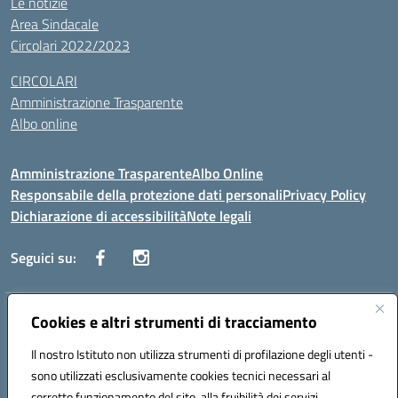
Le notizie
Area Sindacale
Circolari 2022/2023
CIRCOLARI
Amministrazione Trasparente
Albo online
Amministrazione Trasparente
Albo Online
Responsabile della protezione dati personali
Privacy Policy
Dichiarazione di accessibilità
Note legali
Seguici su:
Indirizzo:
Cookies e altri strumenti di tracciamento
Corso Vittorio Emanuele, 27 90133 - Palermo
Centralino:
+39091585089
Email:
pais03600r@istruzione.it
Il nostro Istituto non utilizza strumenti di profilazione degli utenti -
Posta elettronica certificata (PEC):
pais03600r@pec.istruzione.it
sono utilizzati esclusivamente cookies tecnici necessari al
Codice fiscale: 97308550827
corretto funzionamento del sito, alla fruibilità dei servizi