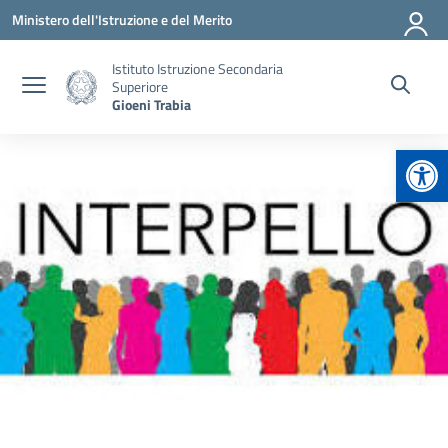
Vai ai contenuti
Vai al menu di navigazione
Vai al footer
Ministero dell'Istruzione e del Merito
Istituto Istruzione Secondaria
Superiore
Gioeni Trabia
Apr