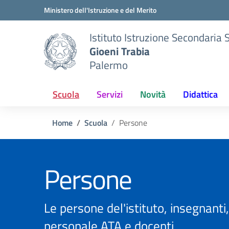
Vai ai contenuti
Vai al menu di navigazione
Vai al footer
Ministero dell'Istruzione e del Merito
Istituto Istruzione Secondaria 
Gioeni Trabia
Palermo
Scuola
Servizi
Novità
Didattica
Home
Scuola
Persone
Persone
Le persone del'istituto, insegnanti,
personale ATA e docenti