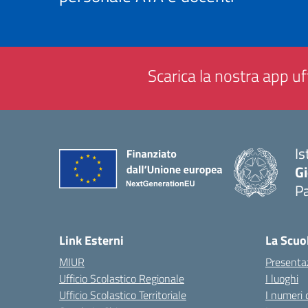
Scarica la nostra app uff
Is
Gi
P
— 
Link Esterni
La Scuo
MIUR
Presenta
Ufficio Scolastico Regionale
I luoghi
Ufficio Scolastico Territoriale
I numeri 