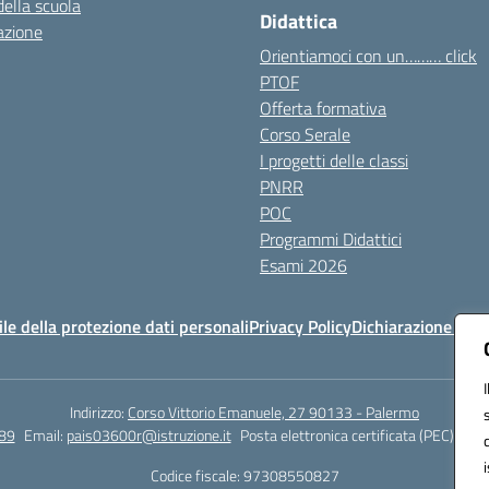
della scuola
Didattica
azione
Orientiamoci con un……… click
PTOF
Offerta formativa
Corso Serale
I progetti delle classi
PNRR
POC
Programmi Didattici
Esami 2026
e della protezione dati personali
Privacy Policy
Dichiarazione di ac
Indirizzo:
Corso Vittorio Emanuele, 27 90133 - Palermo
89
Email:
pais03600r@istruzione.it
Posta elettronica certificata (PEC):
pais
Codice fiscale: 97308550827