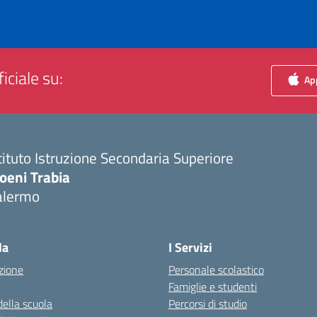
iciale su:
App
tituto Istruzione Secondaria Superiore
oeni Trabia
alermo
Visita la pagina iniziale della scuola
la
I Servizi
zione
Personale scolastico
Famiglie e studenti
della scuola
Percorsi di studio