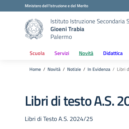
Vai ai contenuti
Vai al menu di navigazione
Vai al footer
Ministero dell'Istruzione e del Merito
Istituto Istruzione Secondaria 
Gioeni Trabia
Palermo
Scuola
Servizi
Novità
Didattica
Home
Novità
Notizie
In Evidenza
Libri 
Libri di testo A.S.
Libri di Testo A.S. 2024/25