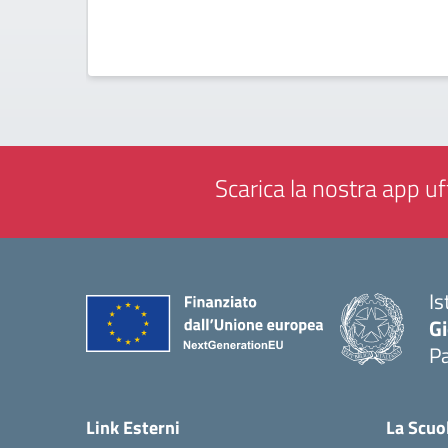
Scarica la nostra app uff
Is
Gi
P
— 
Link Esterni
La Scuo