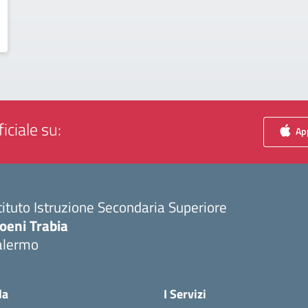
iciale su:
App
tituto Istruzione Secondaria Superiore
oeni Trabia
alermo
Visita la pagina iniziale della scuola
la
I Servizi