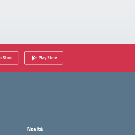
 Store
Play Store
Novità