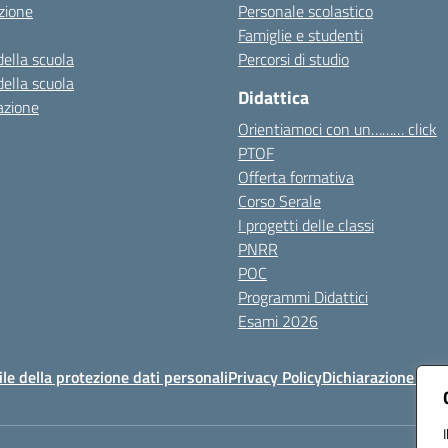
zione
Personale scolastico
Famiglie e studenti
della scuola
Percorsi di studio
della scuola
Didattica
azione
Orientiamoci con un……… click
PTOF
Offerta formativa
Corso Serale
I progetti delle classi
PNRR
POC
Programmi Didattici
Esami 2026
e della protezione dati personali
Privacy Policy
Dichiarazione di ac