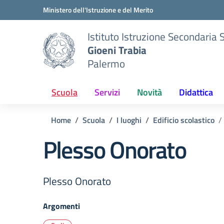
Vai ai contenuti
Vai al menu di navigazione
Vai al footer
Ministero dell'Istruzione e del Merito
Istituto Istruzione Secondaria 
Gioeni Trabia
Palermo
Scuola
Servizi
Novità
Didattica
Home
Scuola
I luoghi
Edificio scolastico
Plesso Onorato
Plesso Onorato
Argomenti