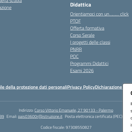
della scuola
Didattica
azione
Orientiamoci con un……… click
PTOF
Offerta formativa
Corso Serale
I progetti delle classi
PNRR
POC
Programmi Didattici
Esami 2026
e della protezione dati personali
Privacy Policy
Dichiarazione di ac
Indirizzo:
Corso Vittorio Emanuele, 27 90133 - Palermo
89
Email:
pais03600r@istruzione.it
Posta elettronica certificata (PEC):
pais
Codice fiscale: 97308550827