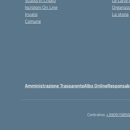
Scuola in Chiaro
Le carte 
Iscrizioni On Line
Organizz
Invalsi
La storia
Comune
Amministrazione Trasparente
Albo Online
Responsabil
Centralino:
+390915850