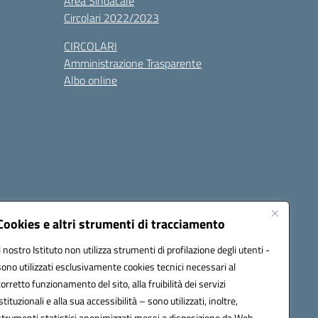
Area Sindacale
Circolari 2022/2023
CIRCOLARI
Amministrazione Trasparente
Albo online
cessibilità
Note legali
Seguici su:
Cookies e altri strumenti di tracciamento
Il nostro Istituto non utilizza strumenti di profilazione degli utenti -
sono utilizzati esclusivamente cookies tecnici necessari al
03600r@pec.istruzione.it
corretto funzionamento del sito, alla fruibilità dei servizi
istituzionali e alla sua accessibilità – sono utilizzati, inoltre,
strumenti statistici anonimizzati messi a disposizione da Web