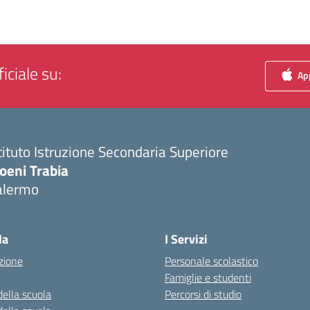
iciale su:
App
tituto Istruzione Secondaria Superiore
oeni Trabia
alermo
Visita la pagina iniziale della scuola
la
I Servizi
zione
Personale scolastico
Famiglie e studenti
della scuola
Percorsi di studio