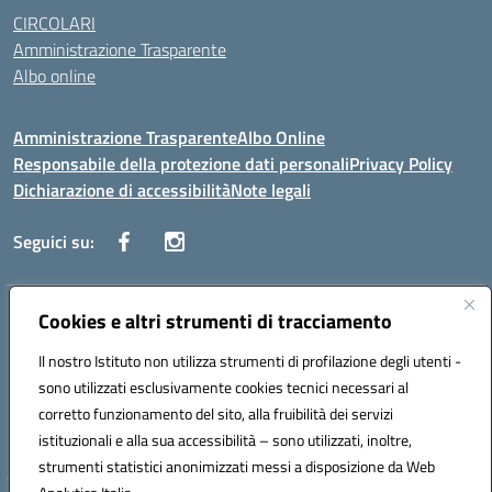
CIRCOLARI
Amministrazione Trasparente
Albo online
Amministrazione Trasparente
Albo Online
Responsabile della protezione dati personali
Privacy Policy
Dichiarazione di accessibilità
Note legali
Seguici su:
Indirizzo:
Cookies e altri strumenti di tracciamento
Corso Vittorio Emanuele, 27 90133 - Palermo
Centralino:
+39091585089
Email:
pais03600r@istruzione.it
Il nostro Istituto non utilizza strumenti di profilazione degli utenti -
Posta elettronica certificata (PEC):
pais03600r@pec.istruzione.it
sono utilizzati esclusivamente cookies tecnici necessari al
Codice fiscale: 97308550827
corretto funzionamento del sito, alla fruibilità dei servizi
Codice meccanografico:
PAIS03600R
istituzionali e alla sua accessibilità – sono utilizzati, inoltre,
strumenti statistici anonimizzati messi a disposizione da Web