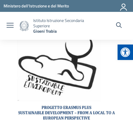
Vai ai contenuti
Vai al menu di navigazione
Vai al footer
Ministero dell'Istruzione e del Merito
Istituto Istruzione Secondaria
Superiore
Gioeni Trabia
Apr