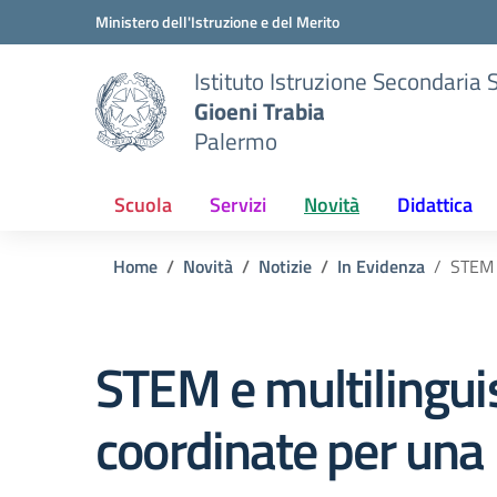
Vai ai contenuti
Vai al menu di navigazione
Vai al footer
Ministero dell'Istruzione e del Merito
Istituto Istruzione Secondaria 
Gioeni Trabia
Palermo
Scuola
Servizi
Novità
Didattica
Home
Novità
Notizie
In Evidenza
STEM 
STEM e multilingu
coordinate per una