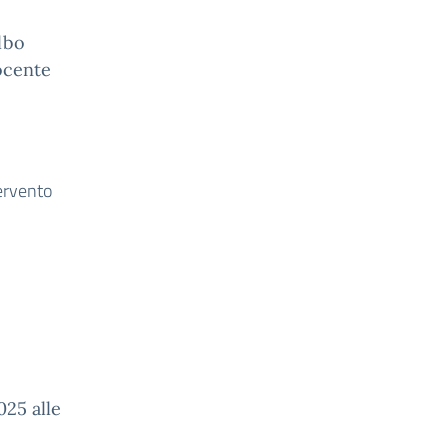
lbo
docente
ervento
025 alle