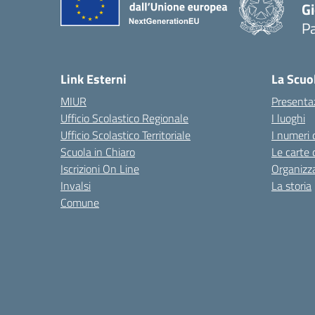
Gi
P
— 
Link Esterni
La Scuo
MIUR
Presenta
Ufficio Scolastico Regionale
I luoghi
Ufficio Scolastico Territoriale
I numeri 
Scuola in Chiaro
Le carte 
Iscrizioni On Line
Organizz
Invalsi
La storia
Comune