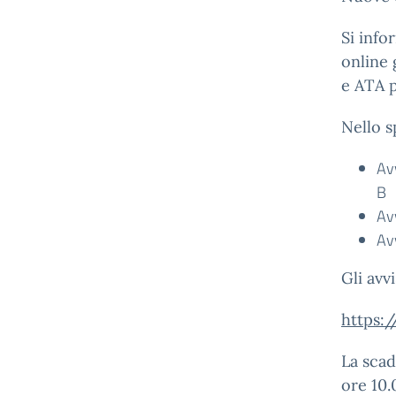
Si info
online 
e ATA p
Nello sp
Av
B
Av
Av
Gli avv
https:
La scad
ore 10.