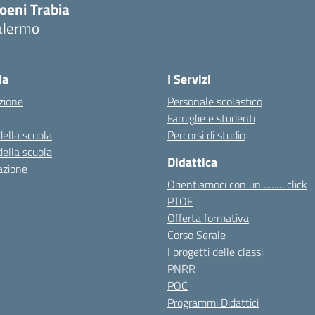
oeni Trabia
alermo
Visita la pagina iniziale della scuola
la
I Servizi
zione
Personale scolastico
Famiglie e studenti
della scuola
Percorsi di studio
della scuola
Didattica
azione
Orientiamoci con un……… click
PTOF
Offerta formativa
Corso Serale
I progetti delle classi
PNRR
POC
Programmi Didattici