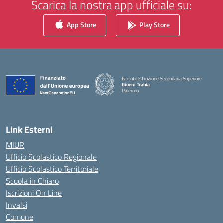
Scarica la nostra app ufficiale su:
App Store
Play Store
Istituto Istruzione Secondaria Superiore
Gioeni Trabia
Palermo
— Visita la pagina iniziale della scuola
Link Esterni
MIUR
Ufficio Scolastico Regionale
Ufficio Scolastico Territoriale
Scuola in Chiaro
Iscrizioni On Line
Invalsi
Comune