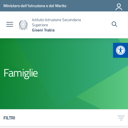
Vai ai contenuti
Vai al menu di navigazione
Vai al footer
Ministero dell'Istruzione e del Merito
Istituto Istruzione Secondaria
Superiore
Gioeni Trabia
Apr
Famiglie
FILTRI