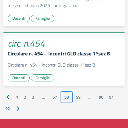
mese di febbraio 2025 – integrazione
Docenti
Famiglie
circ. n.454
Circolare n. 454 – Incontri GLO classe 1^sez B
Circolare n. 454 - Incontri GLO classe 1^sez B
Docenti
Famiglie
1
2
3
…
57
58
59
…
90
91
Pagina precedente
92
Pagina successiva