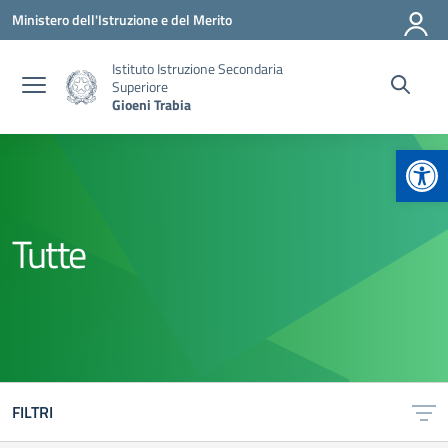
Vai ai contenuti
Vai al menu di navigazione
Vai al footer
Ministero dell'Istruzione e del Merito
Istituto Istruzione Secondaria
Superiore
Gioeni Trabia
Apr
Tutte
FILTRI