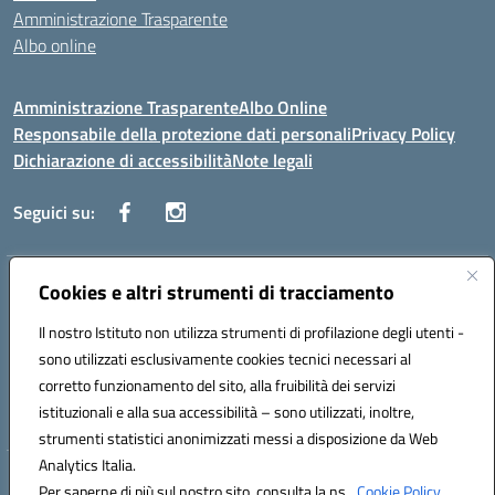
Amministrazione Trasparente
Albo online
Amministrazione Trasparente
Albo Online
Responsabile della protezione dati personali
Privacy Policy
Dichiarazione di accessibilità
Note legali
Seguici su:
Indirizzo:
Cookies e altri strumenti di tracciamento
Corso Vittorio Emanuele, 27 90133 - Palermo
Centralino:
+39091585089
Email:
pais03600r@istruzione.it
Il nostro Istituto non utilizza strumenti di profilazione degli utenti -
Posta elettronica certificata (PEC):
pais03600r@pec.istruzione.it
sono utilizzati esclusivamente cookies tecnici necessari al
Codice fiscale: 97308550827
corretto funzionamento del sito, alla fruibilità dei servizi
Codice meccanografico:
PAIS03600R
istituzionali e alla sua accessibilità – sono utilizzati, inoltre,
strumenti statistici anonimizzati messi a disposizione da Web
Analytics Italia.
Hosting & Powered by 3D Solution S.r.l.
Per saperne di più sul nostro sito, consulta la ns.
Cookie Policy.