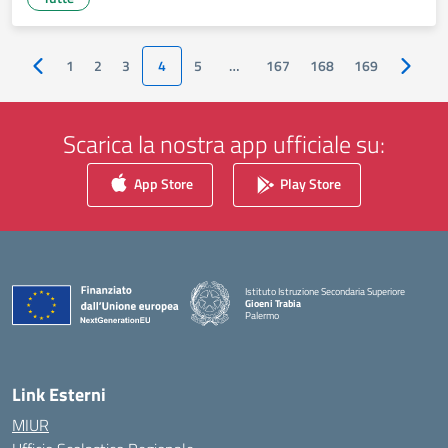
1
2
3
4
5
…
167
168
169
Pagina precedente
Pagina
Scarica la nostra app ufficiale su:
App Store
Play Store
Istituto Istruzione Secondaria Superiore
Gioeni Trabia
Palermo
— Visita la pagina iniziale della scuola
Link Esterni
MIUR