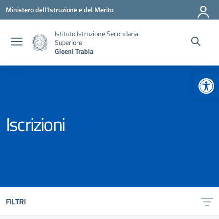
Vai ai contenuti
Vai al menu di navigazione
Vai al footer
Ministero dell'Istruzione e del Merito
Istituto Istruzione Secondaria
Superiore
Gioeni Trabia
Apr
Iscrizioni
FILTRI