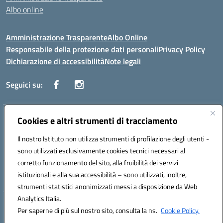
Albo online
Amministrazione Trasparente
Albo Online
Responsabile della protezione dati personali
Privacy Policy
Dichiarazione di accessibilità
Note legali
Seguici su:
Indirizzo:
Cookies e altri strumenti di tracciamento
Corso Vittorio Emanuele, 27 90133 - Palermo
Centralino:
+39091585089
Email:
pais03600r@istruzione.it
Il nostro Istituto non utilizza strumenti di profilazione degli utenti -
Posta elettronica certificata (PEC):
pais03600r@pec.istruzione.it
sono utilizzati esclusivamente cookies tecnici necessari al
Codice fiscale: 97308550827
corretto funzionamento del sito, alla fruibilità dei servizi
Codice meccanografico:
PAIS03600R
istituzionali e alla sua accessibilità – sono utilizzati, inoltre,
strumenti statistici anonimizzati messi a disposizione da Web
Analytics Italia.
Hosting & Powered by 3D Solution S.r.l.
Per saperne di più sul nostro sito, consulta la ns.
Cookie Policy.
Concept & Design by Designers Italia