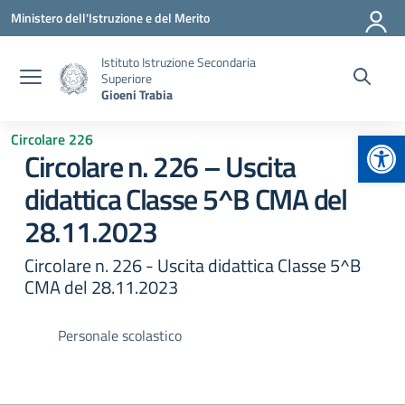
Vai ai contenuti
Vai al menu di navigazione
Vai al footer
Ministero dell'Istruzione e del Merito
Istituto Istruzione Secondaria
Superiore
Gioeni Trabia
Apr
Circolare 226
Circolare n. 226 – Uscita
didattica Classe 5^B CMA del
28.11.2023
Circolare n. 226 - Uscita didattica Classe 5^B
CMA del 28.11.2023
Personale scolastico