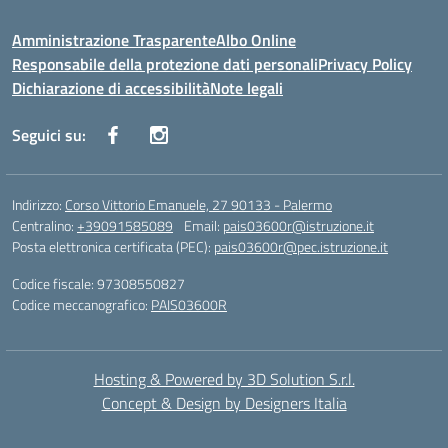
Amministrazione Trasparente
Albo Online
Responsabile della protezione dati personali
Privacy Policy
Dichiarazione di accessibilità
Note legali
Seguici su:
Indirizzo:
Corso Vittorio Emanuele, 27 90133 - Palermo
Centralino:
+39091585089
Email:
pais03600r@istruzione.it
Posta elettronica certificata (PEC):
pais03600r@pec.istruzione.it
Codice fiscale: 97308550827
Codice meccanografico:
PAIS03600R
Hosting & Powered by 3D Solution S.r.l.
Concept & Design by Designers Italia