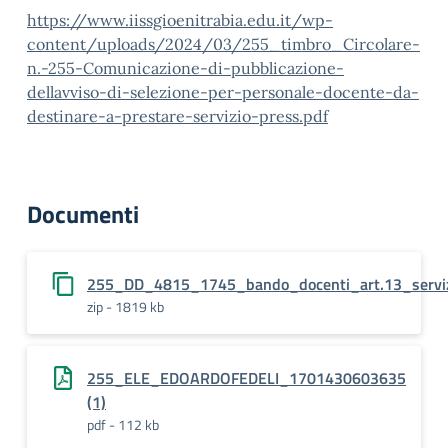
https://www.iissgioenitrabia.edu.it/wp-
content/uploads/2024/03/255_timbro_Circolare-
n.-255-Comunicazione-di-pubblicazione-
dellavviso-di-selezione-per-personale-docente-da-
destinare-a-prestare-servizio-press.pdf
Documenti
255_DD_4815_1745_bando_docenti_art.13_servi
zip - 1819 kb
255_ELE_EDOARDOFEDELI_1701430603635
(1)
pdf - 112 kb