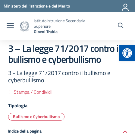
Vai ai contenuti
Vai al menu di navigazione
Vai al footer
Ministero dell'Istruzione e del Merito
Istituto Istruzione Secondaria
Superiore
Gioeni Trabia
Apr
3 – La legge 71/2017 contro il
bullismo e cyberbullismo
3 - La legge 71/2017 contro il bullismo e
cyberbullismo
Stampa / Condividi
Tipologia
Bullismo e Cyberbullismo
Indice della pagina