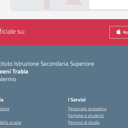
iciale su:
App
tituto Istruzione Secondaria Superiore
oeni Trabia
alermo
Visita la pagina iniziale della scuola
la
I Servizi
zione
Personale scolastico
Famiglie e studenti
della scuola
Percorsi di studio