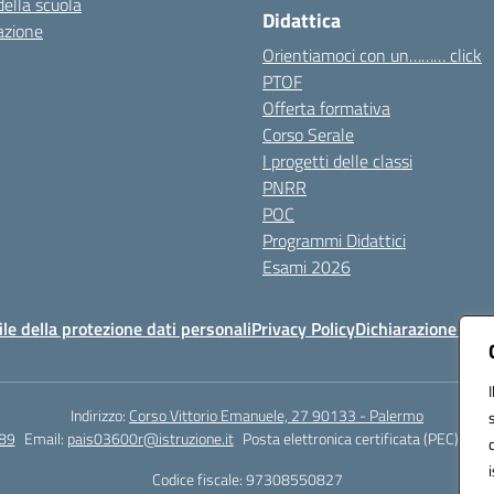
della scuola
Didattica
azione
Orientiamoci con un……… click
PTOF
Offerta formativa
Corso Serale
I progetti delle classi
PNRR
POC
Programmi Didattici
Esami 2026
e della protezione dati personali
Privacy Policy
Dichiarazione di ac
Indirizzo:
Corso Vittorio Emanuele, 27 90133 - Palermo
89
Email:
pais03600r@istruzione.it
Posta elettronica certificata (PEC):
pais
Codice fiscale: 97308550827