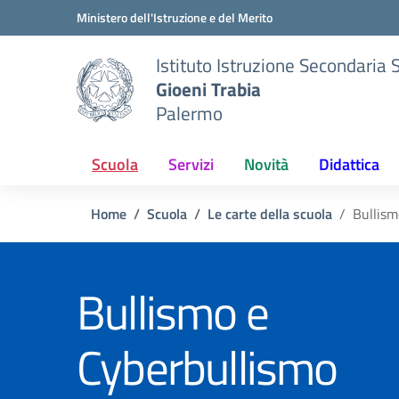
Vai ai contenuti
Vai al menu di navigazione
Vai al footer
Ministero dell'Istruzione e del Merito
Istituto Istruzione Secondaria 
Gioeni Trabia
Palermo
Scuola
Servizi
Novità
Didattica
Home
Scuola
Le carte della scuola
Bullism
Bullismo e
Cyberbullismo