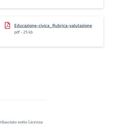
Educazione-civica_Rubrica-valutazione
pdf - 25 kb
rilasciato sotto Licenza