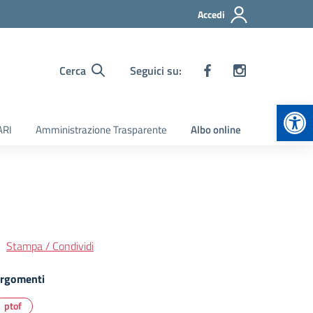
Accedi
Cerca
Seguici su:
Apr
ARI
Amministrazione Trasparente
Albo online
Stampa / Condividi
rgomenti
ptof