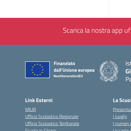
Scarica la nostra app uff
Is
Gi
P
— 
Link Esterni
La Scuo
MIUR
Presenta
Ufficio Scolastico Regionale
I luoghi
Ufficio Scolastico Territoriale
I numeri 
Scuola in Chiaro
Le carte 