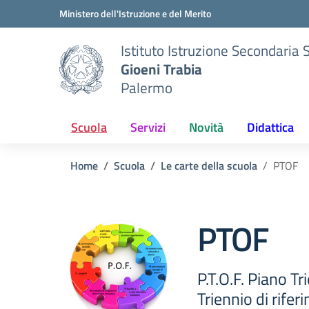
Vai ai contenuti
Vai al menu di navigazione
Vai al footer
Ministero dell'Istruzione e del Merito
Istituto Istruzione Secondaria 
Gioeni Trabia
Palermo
Scuola
Servizi
Novità
Didattica
Home
Scuola
Le carte della scuola
PTOF
PTOF
P.T.O.F. Piano T
Triennio di rife