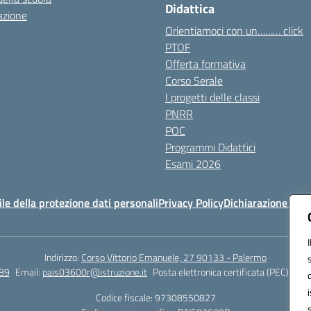
Didattica
azione
Orientiamoci con un……… click
PTOF
Offerta formativa
Corso Serale
I progetti delle classi
PNRR
POC
Programmi Didattici
Esami 2026
e della protezione dati personali
Privacy Policy
Dichiarazione di ac
Indirizzo:
Corso Vittorio Emanuele, 27 90133 - Palermo
89
Email:
pais03600r@istruzione.it
Posta elettronica certificata (PEC):
pais
Codice fiscale: 97308550827