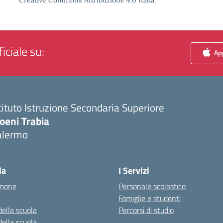
Creative Commons Attribuzione 4.0 Italia.
iciale su:
App
tituto Istruzione Secondaria Superiore
oeni Trabia
alermo
Visita la pagina iniziale della scuola
la
I Servizi
zione
Personale scolastico
Famiglie e studenti
della scuola
Percorsi di studio
della scuola