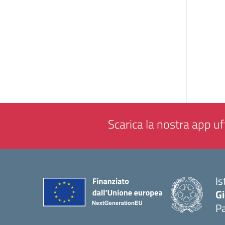
Scarica la nostra app uff
Is
Gi
P
— 