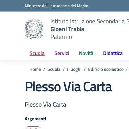
Vai ai contenuti
Vai al menu di navigazione
Vai al footer
Ministero dell'Istruzione e del Merito
Istituto Istruzione Secondaria 
Gioeni Trabia
Palermo
Scuola
Servizi
Novità
Didattica
Home
Scuola
I luoghi
Edificio scolastico
Plesso Via Carta
Plesso Via Carta
Argomenti