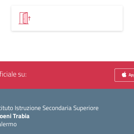
iciale su:
App
tituto Istruzione Secondaria Superiore
oeni Trabia
alermo
Visita la pagina iniziale della scuola