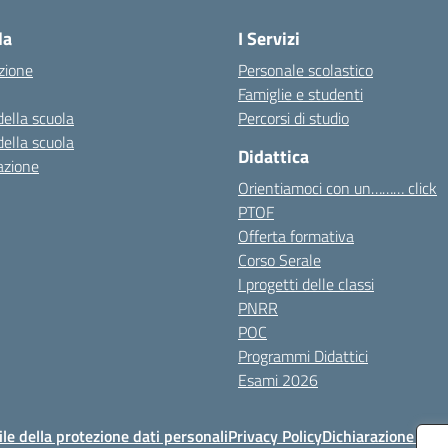
la
I Servizi
zione
Personale scolastico
Famiglie e studenti
della scuola
Percorsi di studio
della scuola
Didattica
azione
Orientiamoci con un……… click
PTOF
Offerta formativa
Corso Serale
I progetti delle classi
PNRR
POC
Programmi Didattici
Esami 2026
e della protezione dati personali
Privacy Policy
Dichiarazione di ac