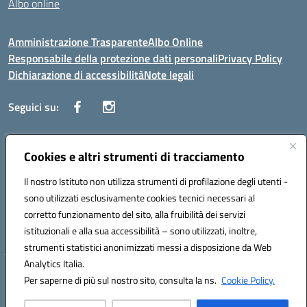
Albo online
Amministrazione Trasparente
Albo Online
Responsabile della protezione dati personali
Privacy Policy
Dichiarazione di accessibilità
Note legali
Seguici su:
Indirizzo:
Cookies e altri strumenti di tracciamento
Corso Vittorio Emanuele, 27 90133 - Palermo
Centralino:
+39091585089
Email:
pais03600r@istruzione.it
Il nostro Istituto non utilizza strumenti di profilazione degli utenti -
Posta elettronica certificata (PEC):
pais03600r@pec.istruzione.it
sono utilizzati esclusivamente cookies tecnici necessari al
Codice fiscale: 97308550827
corretto funzionamento del sito, alla fruibilità dei servizi
Codice meccanografico:
PAIS03600R
istituzionali e alla sua accessibilità – sono utilizzati, inoltre,
strumenti statistici anonimizzati messi a disposizione da Web
Analytics Italia.
Hosting & Powered by 3D Solution S.r.l.
Per saperne di più sul nostro sito, consulta la ns.
Cookie Policy.
Concept & Design by Designers Italia