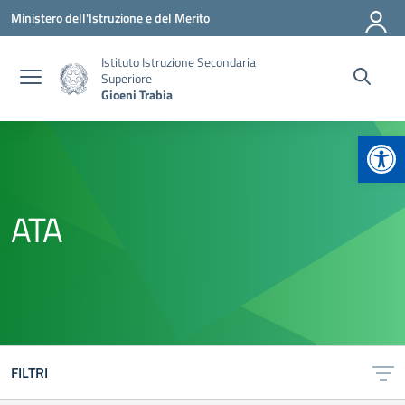
Vai ai contenuti
Vai al menu di navigazione
Vai al footer
Ministero dell'Istruzione e del Merito
Istituto Istruzione Secondaria
Superiore
Gioeni Trabia
Apr
ATA
FILTRI