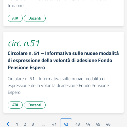
fruizione-
ATA
Docenti
circ. n.51
Circolare n. 51 – Informativa sulle nuove modalità
di espressione della volontà di adesione Fondo
Pensione Espero
Circolare n. 51 - Informativa sulle nuove modalità di
espressione della volontà di adesione Fondo Pensione
Espero
ATA
Docenti
1
2
3
…
41
42
43
44
45
46
Pagina precedente