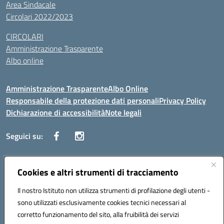
Area Sindacale
Circolari 2022/2023
CIRCOLARI
Amministrazione Trasparente
Albo online
Amministrazione Trasparente
Albo Online
Responsabile della protezione dati personali
Privacy Policy
Dichiarazione di accessibilità
Note legali
Seguici su:
Indirizzo:
Cookies e altri strumenti di tracciamento
Corso Vittorio Emanuele, 27 90133 - Palermo
Centralino:
+39091585089
Email:
pais03600r@istruzione.it
Il nostro Istituto non utilizza strumenti di profilazione degli utenti -
Posta elettronica certificata (PEC):
pais03600r@pec.istruzione.it
sono utilizzati esclusivamente cookies tecnici necessari al
Codice fiscale: 97308550827
corretto funzionamento del sito, alla fruibilità dei servizi
Codice meccanografico:
PAIS03600R