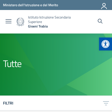
Vai ai contenuti
Vai al menu di navigazione
Vai al footer
Ministero dell'Istruzione e del Merito
Istituto Istruzione Secondaria
Superiore
Gioeni Trabia
Apr
Tutte
FILTRI